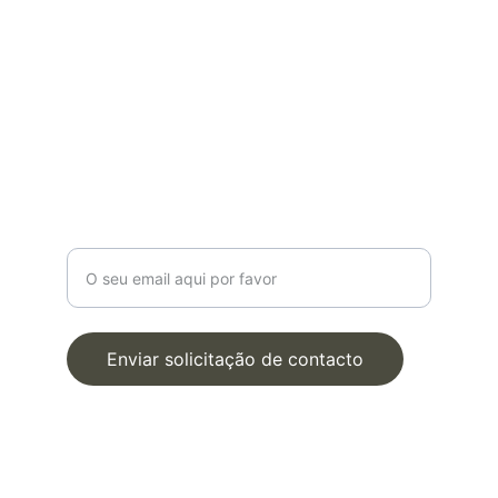
POLÍTICAS
Política de Privacidade
Termos e Condições
Livro de Reclamações
Marque Uma Consulta 
Online
Digite o seu email para contacto
Enviar solicitação de contacto