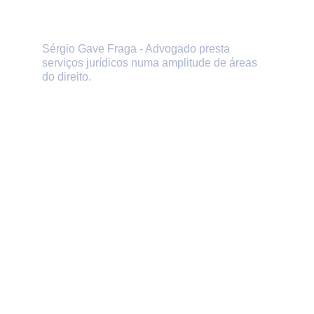
Sérgio Gave Fraga - Advogado presta 
serviços jurídicos numa amplitude de áreas 
do direito.
Se precisar da ajuda ou 
aconselhamento de um advogado, 
marque uma consulta presencial ou 
online.
CONTACTOS
(+351) 916 111 485
sergiogave@gmail.com