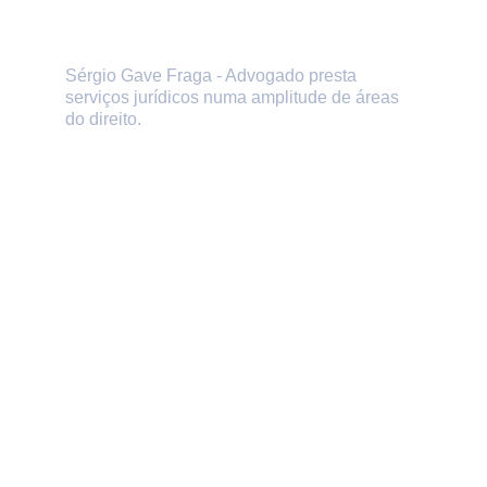
Sérgio Gave Fraga - Advogado presta 
serviços jurídicos numa amplitude de áreas 
do direito.
Se precisar da ajuda ou 
aconselhamento de um advogado, 
marque uma consulta presencial ou 
online.
CONTACTOS
(+351) 916 111 485
sergiogave@gmail.com