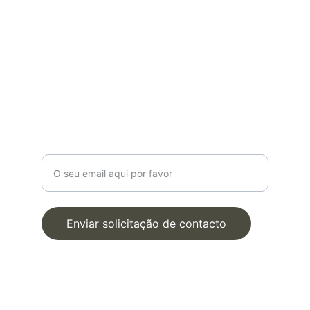
POLÍTICAS
Política de Privacidade
Termos e Condições
Livro de Reclamações
Marque Uma Consulta 
Online
Digite o seu email para contacto
Enviar solicitação de contacto