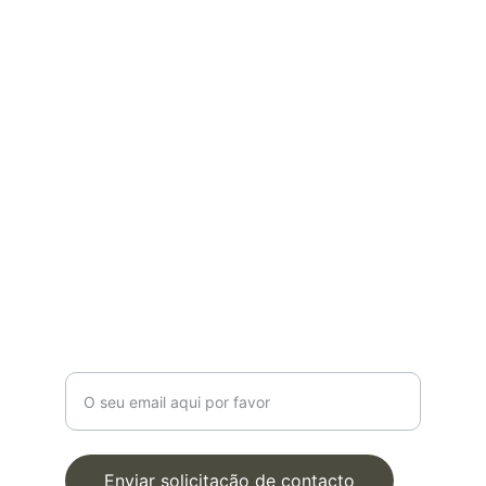
(+351) 916 111 485
sergiogave@gmail.com
POLÍTICAS
Política de Privacidade
Termos e Condições
Livro de Reclamações
Marque Uma Consulta 
Online
Digite o seu email para contacto
Enviar solicitação de contacto