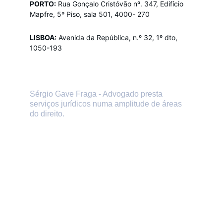
PORTO:
Rua Gonçalo Cristóvão nº. 347, Edifício 
Mapfre, 5º Piso, sala 501, 4000- 270
LISBOA:
Avenida da República, n.º 32, 1º dto, 
1050-193
Sérgio Gave Fraga - Advogado presta 
serviços jurídicos numa amplitude de áreas 
do direito.
Se precisar da ajuda ou 
aconselhamento de um advogado, 
marque uma consulta presencial ou 
online.
CONTACTOS