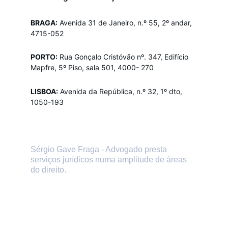
BRAGA:
Avenida 31 de Janeiro, n.º 55, 2º andar, 
4715-052
PORTO:
Rua Gonçalo Cristóvão nº. 347, Edifício 
Mapfre, 5º Piso, sala 501, 4000- 270
LISBOA:
Avenida da República, n.º 32, 1º dto, 
1050-193
Sérgio Gave Fraga - Advogado presta 
serviços jurídicos numa amplitude de áreas 
do direito.
Se precisar da ajuda ou 
aconselhamento de um advogado, 
marque uma consulta presencial ou 
online.