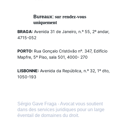
Bureaux: 
sur rendez-vous 
uniquement
BRAGA:
Avenida 31 de Janeiro, n.º 55, 2º andar, 
4715-052
PORTO:
Rua Gonçalo Cristóvão nº. 347, Edifício 
Mapfre, 5º Piso, sala 501, 4000- 270
LISBONNE:
Avenida da República, n.º 32, 1º dto, 
1050-193
Sérgio Gave Fraga - Avocat vous soutient 
dans des services juridiques pour un large 
éventail de domaines du droit.
Si vous avez besoin d’aide ou de 