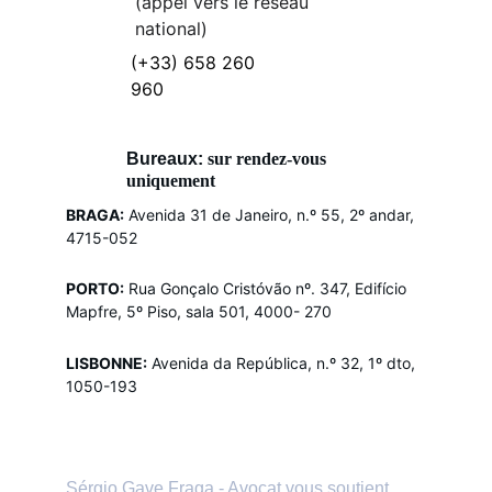
(appel vers le réseau 
national)
(+33) 658 260 
960
Bureaux: 
sur rendez-vous 
uniquement
BRAGA:
Avenida 31 de Janeiro, n.º 55, 2º andar, 
4715-052
PORTO:
Rua Gonçalo Cristóvão nº. 347, Edifício 
Mapfre, 5º Piso, sala 501, 4000- 270
LISBONNE:
Avenida da República, n.º 32, 1º dto, 
1050-193
Sérgio Gave Fraga - Avocat vous soutient 