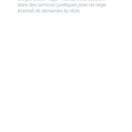
dans des services juridiques pour un large 
éventail de domaines du droit.
Si vous avez besoin d’aide ou de 
conseils d’un avocat, planifiez une 
consultation en personne ou en ligne.
CONTACTS
(+351) 916 111 485
sergiogave@gmail.com
POLÍTICAS
Política de Privacidade
Termos e Condições